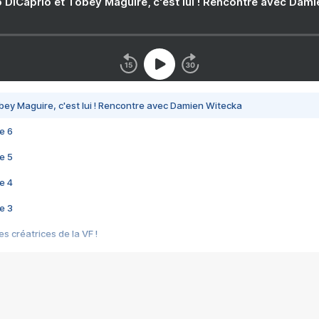
 DiCaprio et Tobey Maguire, c'est lui ! Rencontre avec Dam
bey Maguire, c'est lui ! Rencontre avec Damien Witecka
e 6
e 5
e 4
e 3
s créatrices de la VF !
e 2
e 1
e Mektoub My Love arrive enfin ! Rencontre avec Shaïn Boumedine et Sal