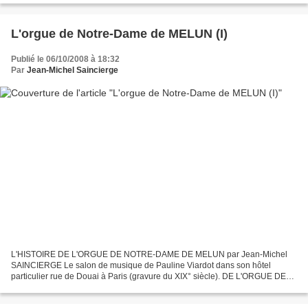
L'orgue de Notre-Dame de MELUN (I)
Publié le 06/10/2008 à 18:32
Par
Jean-Michel Saincierge
L'HISTOIRE DE L'ORGUE DE NOTRE-DAME DE MELUN par Jean-Michel
SAINCIERGE Le salon de musique de Pauline Viardot dans son hôtel
particulier rue de Douai à Paris (gravure du XIX° siècle). DE L'ORGUE DE
SALON ... En 1851, le facteur d'orgues Aristide CAVAILLE-COLL...