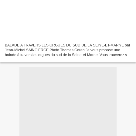
BALADE A TRAVERS LES ORGUES DU SUD DE LA SEINE-ET-MARNE par
Jean-Michel SAINCIERGE Photo Thomas Goren Je vous propose une
balade à travers les orgues du sud de la Seine-et-Marne. Vous trouverez sur
ce site l'histoire et la composition de 18 orgues classés...