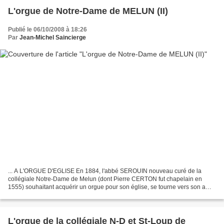
L'orgue de Notre-Dame de MELUN (II)
Publié le 06/10/2008 à 18:26
Par
Jean-Michel Saincierge
... A L'ORGUE D'EGLISE En 1884, l'abbé SEROUIN nouveau curé de la
collégiale Notre-Dame de Melun (dont Pierre CERTON fut chapelain en
1555) souhaitant acquérir un orgue pour son église, se tourne vers son amie
Pauline VIARDOT pour lui proposer l'achat...
L'orgue de la collégiale N-D et St-Loup de