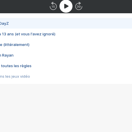
 DayZ
 a 13 ans (et vous l'avez ignoré)
e (littéralement)
im Rayan
 toutes les règles
s les jeux vidéo
us choquant de Rockstar ? - Le scandale BULLY
e plus moche de Steam
du RÊVE tourne au CAUCHEMAR
pendant 8 heures
it… à tort