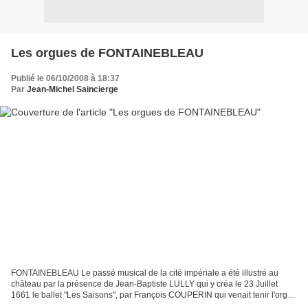
Les orgues de FONTAINEBLEAU
Publié le 06/10/2008 à 18:37
Par
Jean-Michel Saincierge
FONTAINEBLEAU Le passé musical de la cité impériale a été illustré au
château par la présence de Jean-Baptiste LULLY qui y créa le 23 Juillet
1661 le ballet "Les Saisons", par François COUPERIN qui venait tenir l'orgue
CLICQUOT de la Chapelle de la Trinité...