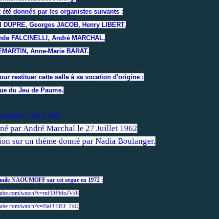
été donnés par les organistes suivants :
el DUPRE, Georges JACOB, Henry LIBERT,
nde FALCINELLI, André MARCHAL,
MARTIN, Anne-Marie BARAT.
r restituer cette salle à sa vocation d'origine :
que du Jeu de Paume.
é par André Marchal le 27 Juillet 1962
tion sur un thème donné par Nadia Boulanger.
Emile NAOUMOFF sur cet orgue en 1972 :
utube.com/watch?v=mFDPbfoJVs8
utube.com/watch?v=BaFU3Ef_7kU