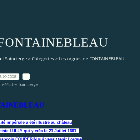
de FONTAINEBLEAU
el Saincierge
>
Categories
>
Les orgues de FONTAINEBLEAU
6.10.2008
…
an-Michel Saincierge
AINEBLEAU
té impériale a été illustré au château
tiste LULLY qui y créa le 23 Juillet 1661
François COUPERIN qui venait tenir l'orgue