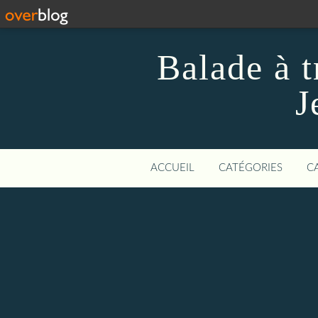
Balade à t
J
ACCUEIL
CATÉGORIES
C