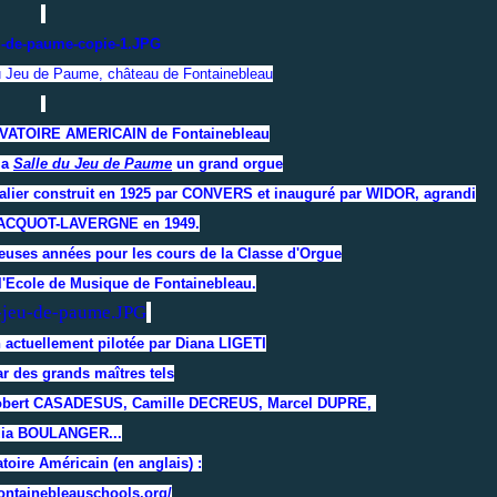
du Jeu de Paume, château de Fontainebleau
VATOIRE AMERICAIN de Fontainebleau
la
Salle du Jeu de Paume
un grand orgue
édalier construit en 1925 par CONVERS et inauguré par WIDOR, agrandi
 JACQUOT-LAVERGNE en 1949.
reuses années pour les cours de la Classe d'Orgue
'Ecole de Musique de Fontainebleau.
n actuellement pilotée par Diana LIGETI
ar des grands maîtres tels
Robert CASADESUS, Camille DECREUS, Marcel DUPRE,
dia BOULANGER...
toire Américain (en anglais) :
fontainebleauschools.org/