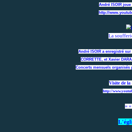
André ISOIR joue
http://www.yout
La soufferi
André ISOIR a enregistré su
CORRETTE, et Xavier DARA
Concerts mensuels organisés p
Visite de la
http://www.yout
= =
L'égl