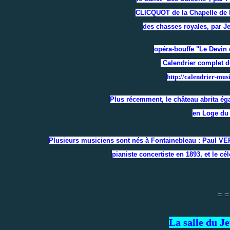
CLICQUOT de la Chapelle de la
des chasses royales, par
opéra-bouffe "Le Devin d
Calendrier complet d
http://calendrier-mus
Plus récemment, le château abrita ég
en Loge d
Plusieurs musiciens sont nés à Fontainebleau : Paul 
pianiste concertiste en 1893, et le c
= =
La salle du J