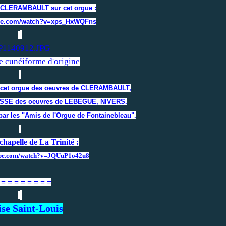
 CLERAMBAULT sur cet orgue :
ube.com/watch?v=xps_HxWQFns
e cunéiforme d'origine
r cet orgue des oeuvres de CLERAMBAULT,
SSE des oeuvres de LEBEGUE, NIVERS.
ar les "Amis de l'Orgue de Fontainebleau".
 chapelle de La Trinité :
ube.com/watch?v=JQUuP1o42u8
 = = = = = = = =
ise Saint-Louis