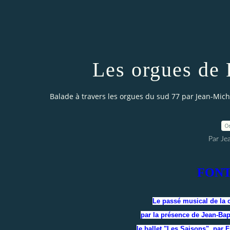
Les orgues 
Balade à travers les orgues du sud 77 par Jean-Mich
0
Par Je
FONT
Le passé musical de la ci
par la présence de Jean-Bap
le ballet "Les Saisons", par 