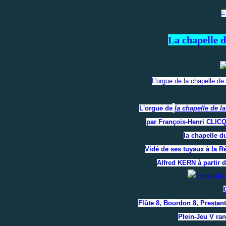
=
La chapelle d
L'orgue de la chapelle de
L'orgue de
la chapelle de l
par François-Henri CLICQ
la chapelle d
Vidé de ses tuyaux à la Ré
Alfred KERN à partir 
Flûte 8, Bourdon 8, Prestant 
Plein-Jeu V ra