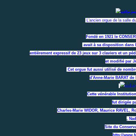
L'ancien orgue de la salle 
Fondé en 1921 le CONSER
avait à sa disposition dans 
entièrement expressif de 23 jeux sur 3 claviers et un p
et modifié par
Cet orgue fut aussi utilisé de nomb
d'Anne-Marie BARAT de l
Cette vénérable Institutio
fut dirigée p
Charles-Marie WIDOR, Maurice RAVEL, 
, Na
Site du Conserva
http://www.