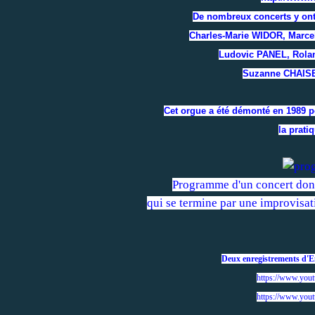
De nombreux concerts y ont 
Charles-Marie WIDOR, Marc
Ludovic PANEL, Rola
Suzanne CHAISE
Cet orgue a été démonté en 1989 pou
la prati
Programme d'un concert donn
qui se termine par une improvisa
Deux enregistrements d'
https://www.yo
https://www.yo