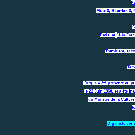
Po
Flûte 8, Bourdon 8, P
C
Pédalier
"à la Fran
Tremblant, acco
Tem
L'orgue a été présenté au 
le 22 Juin 1968, et a été
du Ministre de la Cultu
l
Organiste cons