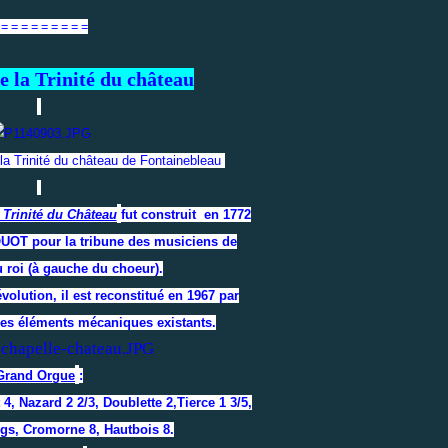
 = = = = = = = = =
e la Trinité du château
 la Trinité du château de Fontainebleau
a Trinité du Château
fut construit en 1772
UOT pour la tribune des musiciens de
u roi (à gauche du choeur).
volution, il est reconstitué en 1967 par
des éléments mécaniques existants.
Grand Orgue
:
4, Nazard 2 2/3, Doublette 2,Tierce 1 3/5,
ngs, Cromorne 8, Hautbois 8.