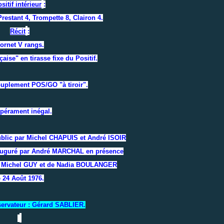
sitif intérieur
:
restant 4, Trompette 8, Clairon 4.
Récit
:
ornet V rangs.
çaise" en tirasse fixe du Positif.
uplement POS/GO "à tiroir".
pérament inégal.
public par Michel CHAPUIS et André ISOIR
 inauguré par André MARCHAL en présence
re Michel GUY et de Nadia BOULANGER
e 24 Août 1976.
ervateur : Gérard SABLIER.