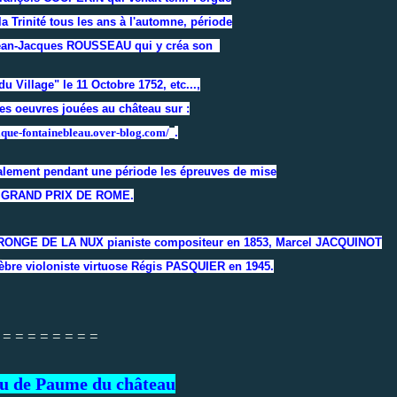
 Trinité tous les ans à l'automne, période
 Jean-Jacques ROUSSEAU qui y créa son
u Village" le 11 Octobre 1752, etc...,
es oeuvres jouées au château sur :
ique-fontainebleau.over-blog.com/
.
alement pendant une période les épreuves de mise
u GRAND PRIX DE ROME.
VERONGE DE LA NUX pianiste compositeur en 1853, Marcel JACQUINOT
élèbre violoniste virtuose Régis PASQUIER en 1945.
 = = = = = = = =
eu de Paume du château